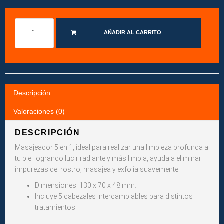
AÑADIR AL CARRITO
Descripción
Valoraciones (0)
DESCRIPCIÓN
Masajeador 5 en 1, ideal para realizar una limpieza profunda a
tu piel logrando lucir radiante y más limpia, ayuda a eliminar
impurezas del rostro, masajea y exfolia suavemente.
Dimensiones: 130 x 70 x 48 mm.
Incluye 5 cabezales intercambiables para distintos
tratamientos